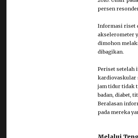
2010. Umur pad
persen resonden
Informasi rise
akselerometer y
dimohon melaks
dibagikan.
Periset setelah 
kardiovaskular 
jam tidur tidak 
badan, diabet, t
Beralasan infor
pada mereka yan
Melalui Teng