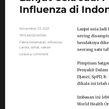
Influenza di Indo
Posted
November 23, 2021
Lanjut usia Jadi
on
Categories
TIPS KESEHATAN
sering disampin
Tags
Fakta kesehatan
,
influenza
,
hendaknya diken
Lansia
,
sehat
,
vaksin
seorang satu tah
Leave a comment
on
Lanjut
Pimpinan Satga
Usia
Jadi
Penyakit Dalam 
Prioritas
Djauzi, SpPD, K-
Vaksinasi
dikala ini tela
Influenza
di
Indonesia
Imbauan ini leb
World Health Or