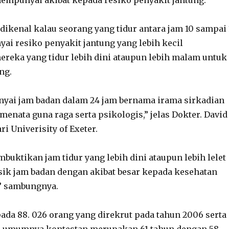
empunyai akibat kepada resiko penyakit jantung.
 dikenal kalau seorang yang tidur antara jam 10 sampai 
 resiko penyakit jantung yang lebih kecil
reka yang tidur lebih dini ataupun lebih malam untuk
ng.
yai jam badan dalam 24 jam bernama irama sirkadian
enata guna raga serta psikologis,” jelas Dokter. David
ri Univerisity of Exeter.
mbuktikan jam tidur yang lebih dini ataupun lebih lelet
sik jam badan dengan akibat besar kepada kesehatan
,” sambungnya.
pada 88. 026 orang yang direkrut pada tahun 2006 serta