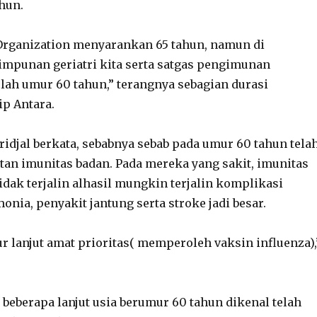
hun.
Organization menyarankan 65 tahun, namun di
impunan geriatri kita serta satgas pengimunan
ah umur 60 tahun,” terangnya sebagian durasi
p Antara.
ridjal berkata, sebabnya sebab pada umur 60 tahun tela
an imunitas badan. Pada mereka yang sakit, imunitas
tidak terjalin alhasil mungkin terjalin komplikasi
ia, penyakit jantung serta stroke jadi besar.
ur lanjut amat prioritas( memperoleh vaksin influenza),
 beberapa lanjut usia berumur 60 tahun dikenal telah