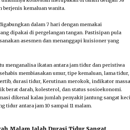
a umumnya kontestan merupakan 61 tahun dengan 58
 berjenis kemaluan wanita.
t digabungkan dalam 7 hari dengan memakai
ang dipakai di pergelangan tangan. Pastisipan pula
anakan asesmen dan menanggapi kuisioner yang
itu menganalisa ikatan antara jam tidur dan peristiwa
sehabis membiasakan umur, tipe kemaluan, lama tidur,
tertib, durasi tidur, Kerutinan merokok, indikator mass
itik berat darah, kolesterol, dan status sosioekonomi.
masi dikenal kalau jumlah penyakit jantung sangat keci
g tidur antara jam 10 sampai 11 malam.
ah Malam Ialah Durasi Tidur Sangat