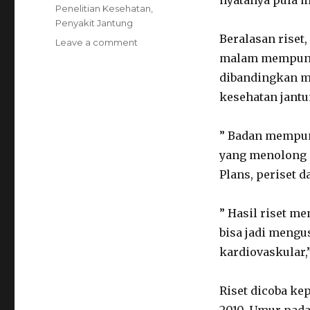
nyatanya pula m
Penelitian Kesehatan
,
Penyakit Jantung
Beralasan riset,
Leave a comment
on
Untuk
malam mempunyai
Kesehatan
dibandingkan me
Jantung,
kesehatan jantu
Ini
Jam
Tidur
” Badan mempun
yang
yang menolong m
Sangat
Sempurna
Plans, periset da
” Hasil riset me
bisa jadi mengu
kardiovaskular
Riset dicoba ke