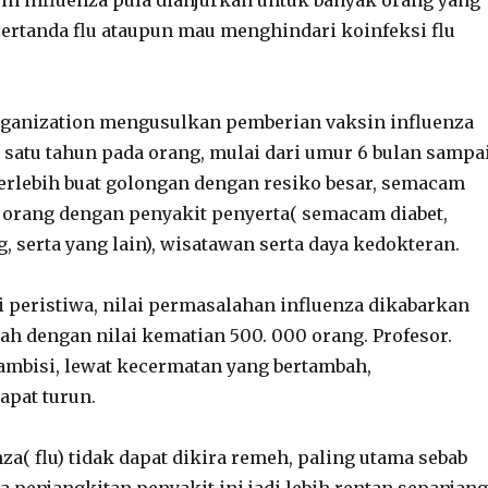
n influenza pula dianjurkan untuk banyak orang yang
ertanda flu ataupun mau menghindari koinfeksi flu
rganization mengusulkan pemberian vaksin influenza
satu tahun pada orang, mulai dari umur 6 bulan sampa
erlebih buat golongan dengan resiko besar, semacam
ia, orang dengan penyakit penyerta( semacam diabet,
, serta yang lain), wisatawan serta daya kedokteran.
ai peristiwa, nilai permasalahan influenza dikabarkan
lah dengan nilai kematian 500. 000 orang. Profesor.
ambisi, lewat kecermatan yang bertambah,
apat turun.
za( flu) tidak dapat dikira remeh, paling utama sebab