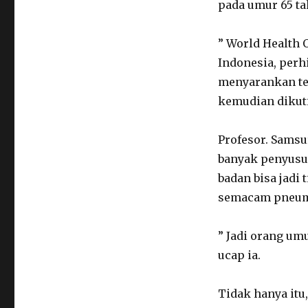
pada umur 65 ta
” World Health 
Indonesia, perh
menyarankan tel
kemudian dikuti
Profesor. Samsu
banyak penyusut
badan bisa jadi 
semacam pneumon
” Jadi orang um
ucap ia.
Tidak hanya itu,