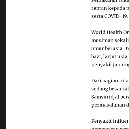
Pemakaian vaksi
rentan kepada p
serta COVID- 19.
World Health O
musiman sekali 
umur berusia. T
bayi, lanjut us
penyakit jantung
Dari bagian nil
sedang besar ia
Samsuridjal ber
permasalahan d
Penyakit influen