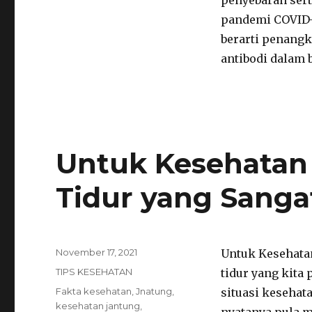
penyebaran sert
pandemi COVID- 
berarti penangk
antibodi dalam 
Untuk Kesehatan 
Tidur yang Sang
Posted
November 17, 2021
Untuk Kesehatan
on
Categories
TIPS KESEHATAN
tidur yang kit
Tags
Fakta kesehatan
,
Jnatung
,
situasi kesehata
kesehatan jantung
,