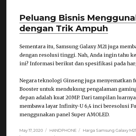
Peluang Bisnis Menggun
dengan Trik Ampuh
Sementara itu, Samsung Galaxy M21 juga memb
dengan resolusi tinggi. Nah, Anda ingin tahu ke
ini? Informasi berikut dan spesifikasi pada h
Negara teknologi Ginseng juga menyematkan f
Booster untuk mendukung pengalaman gaming
depan adalah kuat 20MP. Dari tampilan luarny
membawa layar Infinity-U 6,4 inci beresolusi F
menggunakan panel Super AMOLED.
Posted
May 17, 2020
Categories
HANDPHONE
Tags
Harga Samsung Galaxy M2